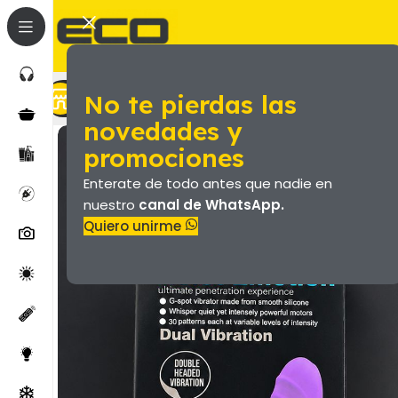
No te pierdas las
Marroquineria (Valijas Y Más)
Productos
novedades y
promociones
Enterate de todo antes que nadie en
nuestro
canal de WhatsApp.
Quiero unirme