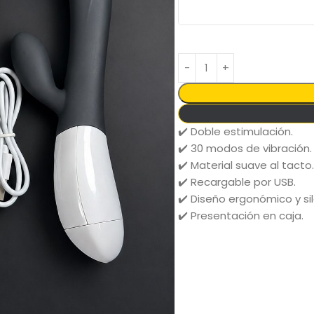
✔️ Doble estimulación.
✔️ 30 modos de vibración.
✔️ Material suave al tacto.
✔️ Recargable por USB.
✔️ Diseño ergonómico y si
✔️ Presentación en caja.