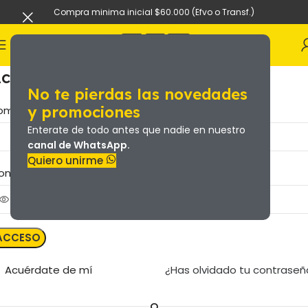
Compra minima inicial $60.000 (Efvo o Transf.)
cceder
No te pierdas las novedades
y promociones
*
ombre de usuario o correo electrónico
Enterate de todo antes que nadie en nuestro
canal de WhatsApp.
Quiero unirme
*
ontraseña
ACCESO
Acuérdate de mí
¿Has olvidado tu contraseñ
O