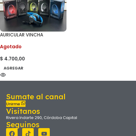
AURICULAR VINCHA
INALÁMBRICO P47 COLORES
Agotado
SURTIDOS
$
4.700,00
AGREGAR
Sumate al canal
Unirme
Visitanos
Rivera Indarte 290, Córdoba Capital
Seguinos