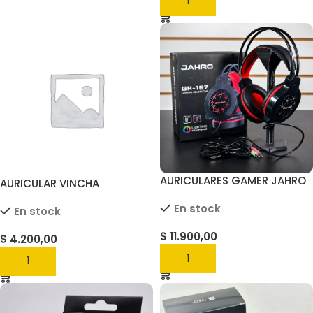
AGREGAR
AURICULARES GAMER JAHRO
AURICULAR VINCHA
GH-197
INALÁMBRICO P47 EXXTRA
En stock
En stock
TECH
$
11.900,00
$
4.200,00
AGREGAR
AGREGAR