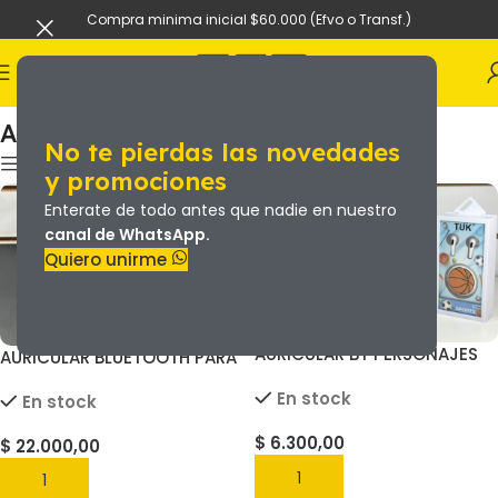
Compra minima inicial $60.000 (Efvo o Transf.)
Inicio
Auriculares y Smartwatch
Auriculares y Smartwatch
No te pierdas las novedades
y promociones
Enterate de todo antes que nadie en nuestro
canal de WhatsApp.
Quiero unirme
AURICULAR BT PERSONAJES
AURICULAR BLUETOOTH PARA
MODELOS VARIADOS TUK
CASCO HELMET
En stock
En stock
$
6.300,00
$
22.000,00
AGREGAR
AGREGAR