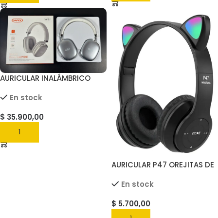
AURICULAR INALÁMBRICO
VAPEX AVI-22
En stock
$
35.900,00
AGREGAR
AURICULAR P47 OREJITAS DE
GATITO SOLO EN COLOR
En stock
NEGRO
$
5.700,00