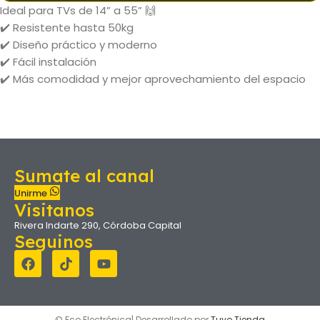
Ideal para TVs de 14” a 55” 🙌
✔️ Resistente hasta 50kg
✔️ Diseño práctico y moderno
✔️ Fácil instalación
✔️ Más comodidad y mejor aprovechamiento del espacio
Sumate al canal
Unirme
Visitanos
Rivera Indarte 290, Córdoba Capital
Seguinos
© Eco Electrónica| Desarrollado por
Tuyo Tienda