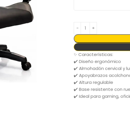
✨ Características:
✔️ Diseño ergonómico
✔️ Almohadón cervical y l
✔️ Apoyabrazos acolcho
✔️ Altura regulable
✔️ Base resistente con ru
✔️ Ideal para gaming, ofi