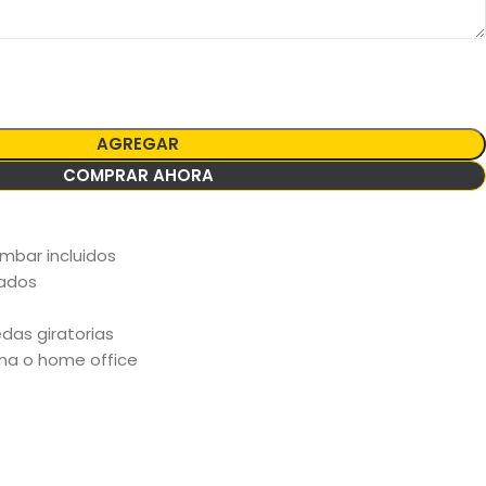
AGREGAR
COMPRAR AHORA
umbar incluidos
nados
edas giratorias
cina o home office