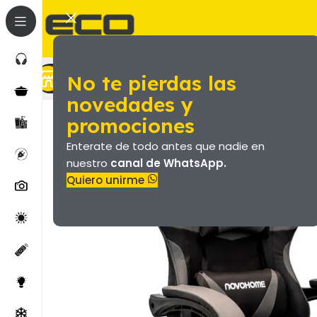
No te pierdas las
Marroquineria (Valijas Y Más)
Productos
novedades y
promociones
Enterate de todo antes que nadie en
nuestro
canal de WhatsApp.
Quiero unirme