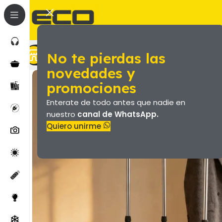
No te pierdas las
Marroquineria (Valijas Y Más)
Productos
novedades y
promociones
Enterate de todo antes que nadie en
nuestro
canal de WhatsApp.
Quiero unirme