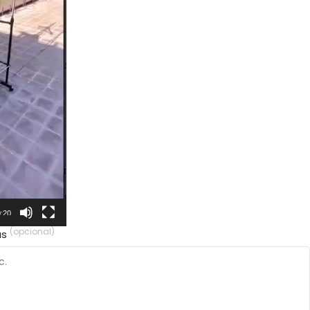
:20
(opcional)
as