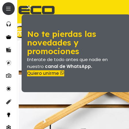
No te pierdas las
Marroquineria (Valijas Y Más)
Productos
novedades y
promociones
Enterate de todo antes que nadie en
nuestro
canal de WhatsApp.
Quiero unirme