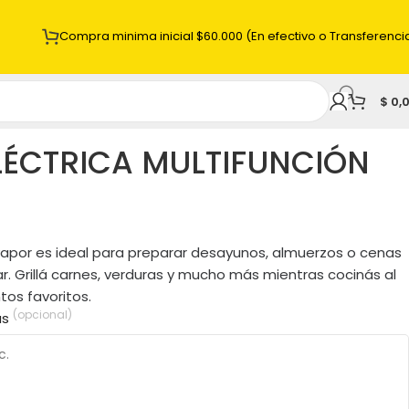
Compra minima inicial $60.000 (En efectivo o Transferenci
$
0,
LÉCTRICA MULTIFUNCIÓN
vapor es ideal para preparar desayunos, almuerzos o cenas
r. Grillá carnes, verduras y mucho más mientras cocinás al
os favoritos.
(opcional)
as