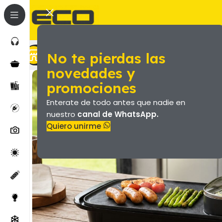
No te pierdas las
Marroquineria (Valijas Y Más)
Productos
novedades y
promociones
Enterate de todo antes que nadie en
nuestro
canal de WhatsApp.
Quiero unirme