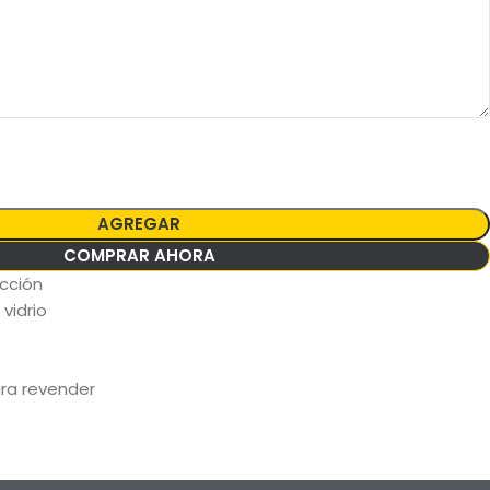
AGREGAR
COMPRAR AHORA
occión
vidrio
ara revender