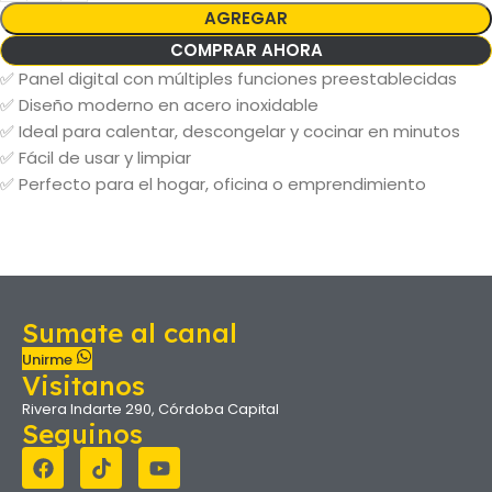
AGREGAR
COMPRAR AHORA
✅ Panel digital con múltiples funciones preestablecidas
✅ Diseño moderno en acero inoxidable
✅ Ideal para calentar, descongelar y cocinar en minutos
✅ Fácil de usar y limpiar
✅ Perfecto para el hogar, oficina o emprendimiento
Sumate al canal
Unirme
Visitanos
Rivera Indarte 290, Córdoba Capital
Seguinos