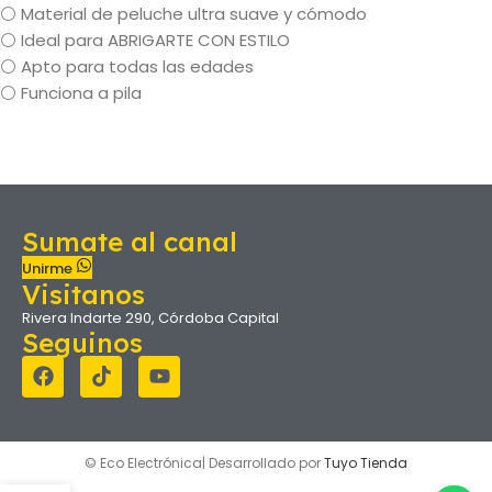
⚪ Material de peluche ultra suave y cómodo
⚪ Ideal para ABRIGARTE CON ESTILO
⚪ Apto para todas las edades
⚪ Funciona a pila
Sumate al canal
Unirme
Visitanos
Rivera Indarte 290, Córdoba Capital
Seguinos
© Eco Electrónica| Desarrollado por
Tuyo Tienda