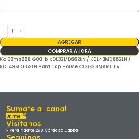
AGREGAR
COMPRAR AHORA
Kdl32mo668 G00-b KDL32MD662LN / KDL43MD662LN /
KDL49MD662LN Para Top House COTO SMART TV
Sumate al canal
Unirme
Visitanos
Rivera Indarte 290, Córdoba Capital
Seguinos