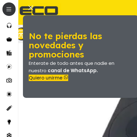
No te pierdas las
Marroquineria (Valijas Y Más)
Productos
novedades y
promociones
Enterate de todo antes que nadie en
nuestro
canal de WhatsApp.
Quiero unirme