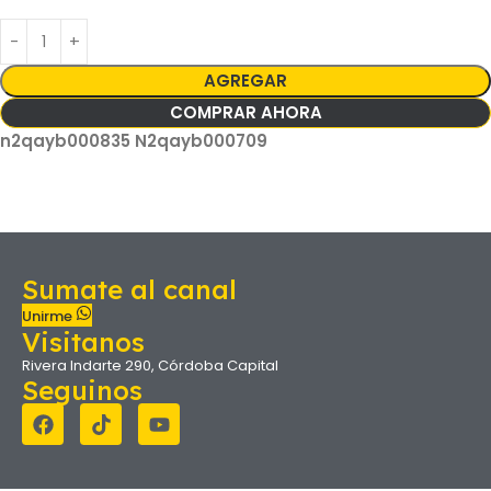
AGREGAR
COMPRAR AHORA
n2qayb000835 N2qayb000709
Sumate al canal
Unirme
Visitanos
Rivera Indarte 290, Córdoba Capital
Seguinos