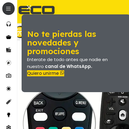
No te pierdas las
Marroquineria (Valijas Y Más)
Productos
novedades y
promociones
Enterate de todo antes que nadie en
nuestro
canal de WhatsApp.
Quiero unirme