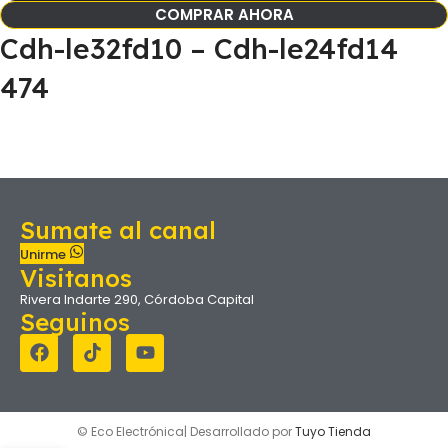
COMPRAR AHORA
Cdh-le32fd10 – Cdh-le24fd14
474
Sumate al canal
Unirme
Visitanos
Rivera Indarte 290, Córdoba Capital
Seguinos
© Eco Electrónica| Desarrollado por
Tuyo Tienda