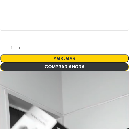
AGREGAR
COMPRAR AHORA
Reproductor
de
vídeo