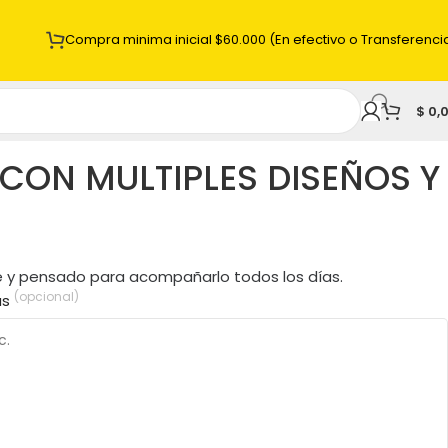
Compra minima inicial $60.000 (En efectivo o Transferenci
$
0,
 CON MULTIPLES DISEÑOS Y
nte y pensado para acompañarlo todos los días.
(opcional)
as