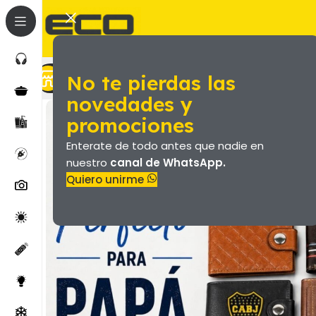
No te pierdas las
Marroquineria (Valijas Y Más)
Productos
novedades y
promociones
Enterate de todo antes que nadie en
nuestro
canal de WhatsApp.
Quiero unirme