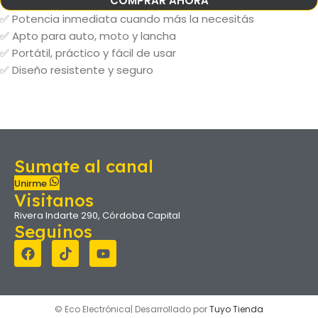
COMPRAR AHORA
✅ Potencia inmediata cuando más la necesitás
✅ Apto para auto, moto y lancha
✅ Portátil, práctico y fácil de usar
✅ Diseño resistente y seguro
Sumate al canal
Unirme
Visitanos
Rivera Indarte 290, Córdoba Capital
Seguinos
© Eco Electrónica| Desarrollado por
Tuyo Tienda