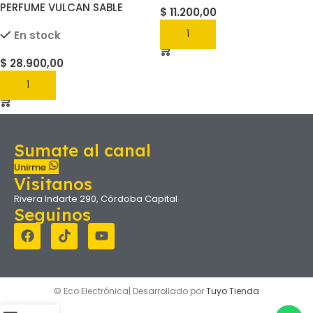
PERFUME VULCAN SABLE
$
11.200,00
FRENCH AVENUE 100 ML
AGREGAR
En stock
$
28.900,00
AGREGAR
Sumate al canal
Unirme
Visitanos
Rivera Indarte 290, Córdoba Capital
Seguinos
© Eco Electrónica| Desarrollado por
Tuyo Tienda