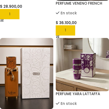
PERFUME VENENO FRENCH
$
28.900,00
AVENUE 100ML
En stock
AGREGAR
$
36.100,00
AGREGAR
PERFUME YARA LATTAFFA
VIOLETA PRESENTACION
En stock
50ML X UNIDAD